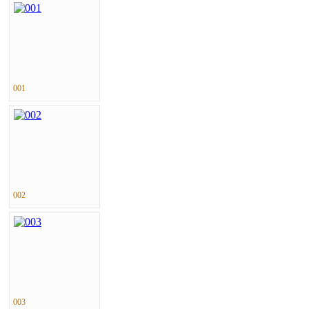
001
002
003