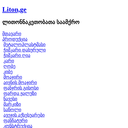
Liton,ge
ლითონნაკეთობათა საამქრო
მთავარი
პროდუქცია
მეტალოპლასტმასი
ჭიშკარი დახურული
ჭიშკარი ღია
კარი
ღობე
კიბე
მოაჯირი
აივნის მოაჯირი
ფანჯრის გისოსი
ფარდა ჟალუზი
ნავესი
მარკიზი
საწოლი
ავეჯის აქსესუარები
ფანჩატური
კონსტრუქცია