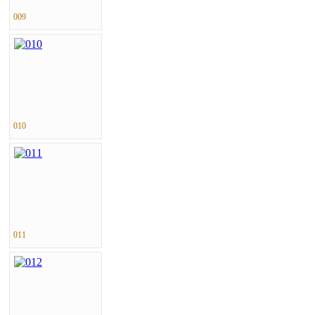
009
010
011