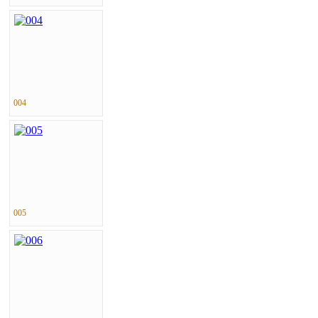
004
005