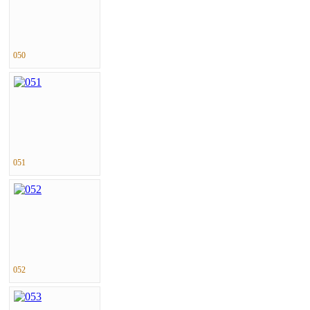
050
051
052