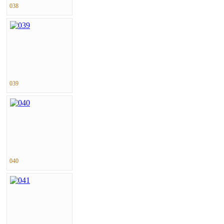
038
039
040