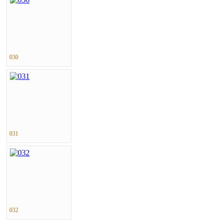
030
031
032