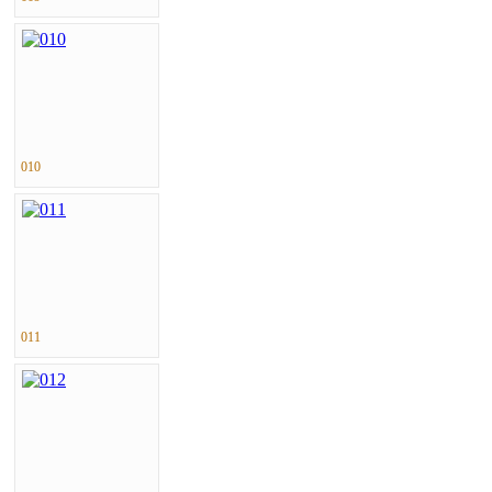
010
011