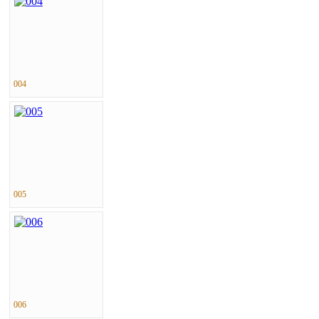
004
005
006