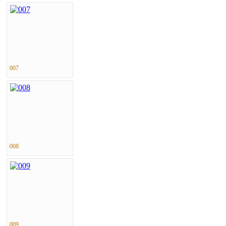
007
008
009