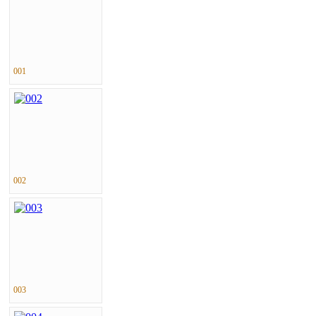
001
002
003